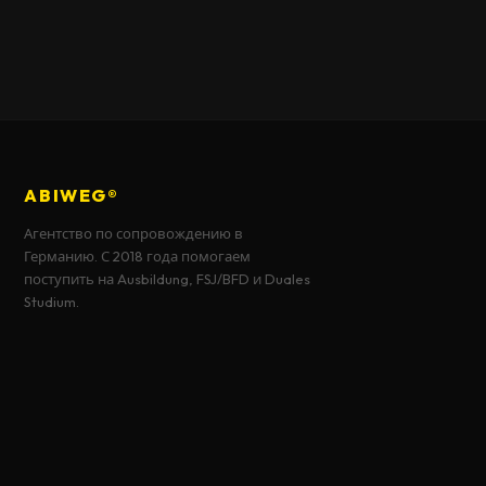
ABIWEG®
Агентство по сопровождению в
Германию. С 2018 года помогаем
поступить на Ausbildung, FSJ/BFD и Duales
Studium.
© 2018–2026 AbiWeg agency®. Все права защищены.
abiweg1@gmail.com
·
+380 (66) 966 4442