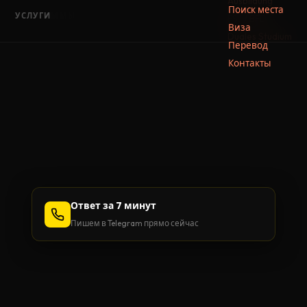
Ausbildung
Поиск места
ПРОГРАММЫ
УСЛУГИ
FSJ / BFD
ABIWEG®
☰
Виза
Duales Studium
Перевод
Контакты
Ответ за 7 минут
Пишем в Telegram прямо сейчас